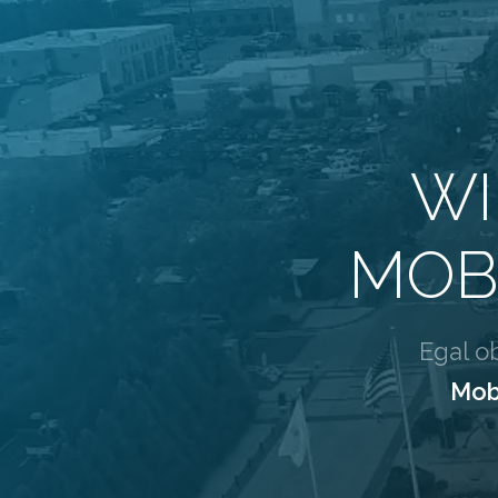
WI
MOB
Egal o
Mob