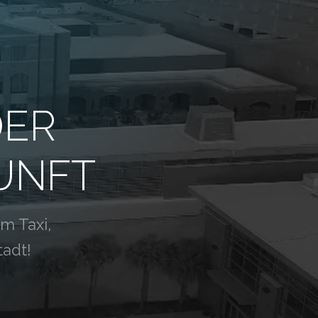
DER
UNFT
m Taxi,
tadt!